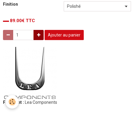
Finition
89.00€ TTC
Ajouter au panier
Fabricant :
Lea Components
1
vote. Moyenne
5
sur 5.