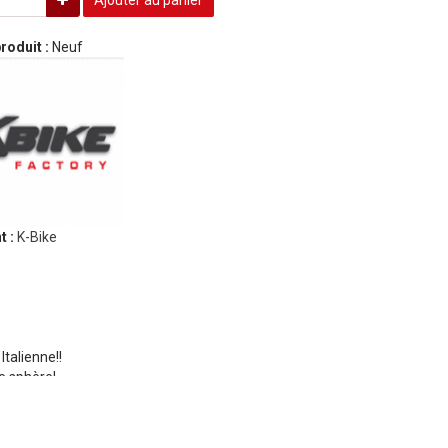
Ajouter au panier
roduit :
Neuf
t :
K-Bike
Italienne!!
de sphère!
ur ajuster la progressivité.