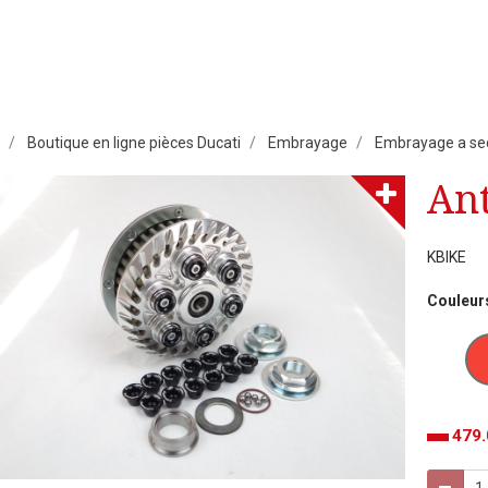
Boutique en ligne pièces Ducati
Embrayage
Embrayage a se
Ant
KBIKE
Couleur
479