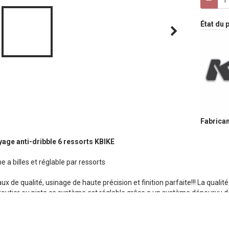
État du p
Fabrican
age anti-dribble 6 ressorts KBIKE
 a billes et réglable par ressorts
ux de qualité, usinage de haute précision et finition parfaite!!! La qualité 
outier ou piste ce système est réglable grâce a un système dépourvu 
age ce fait simplement en combinant les 3 types de ressorts différent po