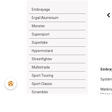
Embrayage
Ergal/Aluminium
Monster
Supersport
Superbike
Hypermotard
Streetfighter
Multistrada
Embray
Sport Touring
Système
Sport Classic
Matéria
Scrambler
Usage r
Diavel
Le régl
Outillage/Lubrifiant