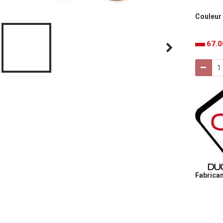
Couleur
67.
Fabrican
Aucune note. Soyez le premier à attribuer une note !