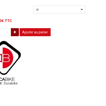
00€ TTC
Ajouter au panier
t :
Ducabike