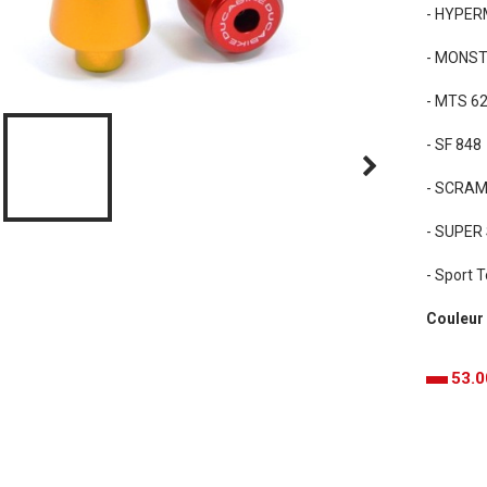
- HYPER
- MONSTE
- MTS 62
- SF 848
- SCRA
- SUPER
- Sport 
Couleur
53.