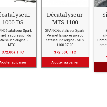
écatalyseur
Décatalyseur
S
1000 DS
MTS 1100
KDécataliseur Spark
SPARKDécataliseur Spark
met la supression du
Permet la supression du
si
ataliseur d'origine -
cataliseur d'origine - MTS
Homol
MTS...
1100 07-09
amov
372.00€ TTC
372.00€ TTC
Ajouter au panier
Ajouter au panier