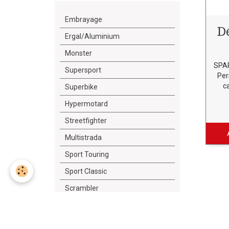
Embrayage
D
Ergal/Aluminium
Monster
SPAR
Supersport
Per
c
Superbike
Hypermotard
Streetfighter
Multistrada
Sport Touring
Sport Classic
Scrambler
Diavel
Outillage/Lubrifiant