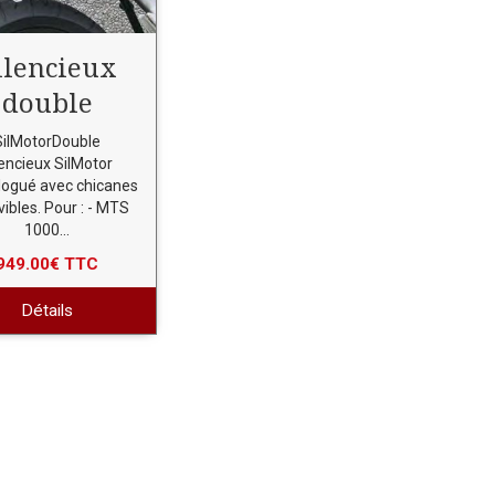
ilencieux
double
SilMotorDouble
lencieux SilMotor
ogué avec chicanes
ibles. Pour : - MTS
1000...
949.00€ TTC
Détails