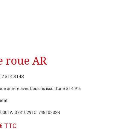
e roue AR
ST2 ST4 ST4S
oue arrière avec boulons issu d'une ST4 916
état
910301A 37310291C 74810232B
€ TTC