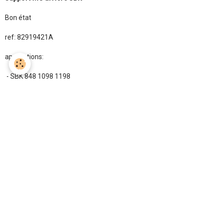
Bon état
ref: 82919421A
applications:
- SBK 848 1098 1198
25.00€ TTC
Ajouter au panier
État du produit :
Occasion
Aucune note. Soyez le premier à attribuer une note !
Boutique