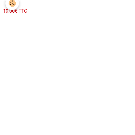
19.00€ TTC
Ajouter au panier
Aucune note. Soyez le premier à attribuer une note !
Boutique
Embrayage
Ergal/Aluminium
Monster
Supersport
Superbike