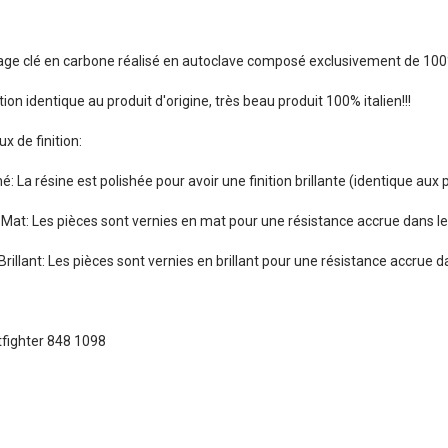
age clé en carbone réalisé en autoclave composé exclusivement de 100
ation identique au produit d'origine, très beau produit 100% italien!!!
ux de finition:
hé: La résine est polishée pour avoir une finition brillante (identique au
 Mat: Les pièces sont vernies en mat pour une résistance accrue dans 
 Brillant: Les pièces sont vernies en brillant pour une résistance accrue
tfighter 848 1098
Aucune note. Soyez le premier à attribuer une note !