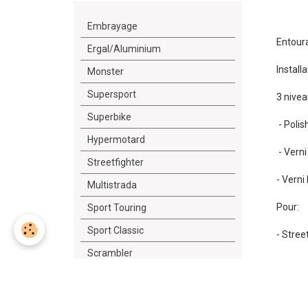
Embrayage
Entour
Ergal/Aluminium
Install
Monster
Supersport
3 nivea
Superbike
- Polis
Hypermotard
- Verni
Streetfighter
- Verni
Multistrada
Pour:
Sport Touring
Sport Classic
- Stree
Scrambler
Diavel
Outillage/Lubrifiant