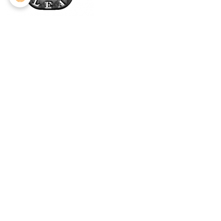
Fabricant :
Lea Components
Aucune note. Soyez le premier à attribuer une note !
Boutique
Embrayage
Ergal/Aluminium
Monster
Supersport
Superbike
Hypermotard