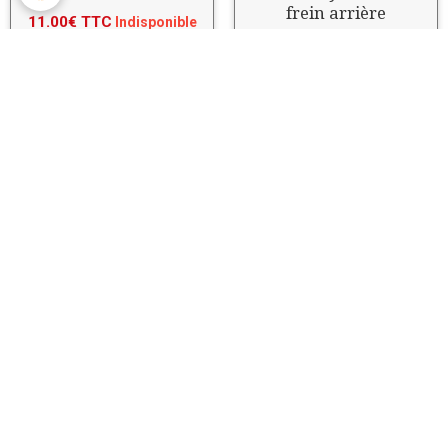
frein arrière
11.00€ TTC
Indisponible
29.00€ TTC
Bocal embrayage
Capteur MAP
9.00€ TTC
35.00€ TTC
Indisponible